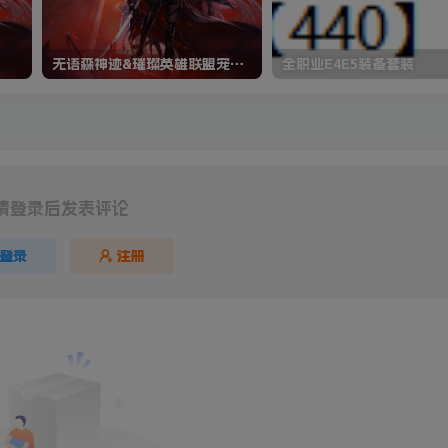
无语森神迹&璀璨英雄联盟宠物装备
全职业E4E5装备套装
请登录后发表评论
登录
注册