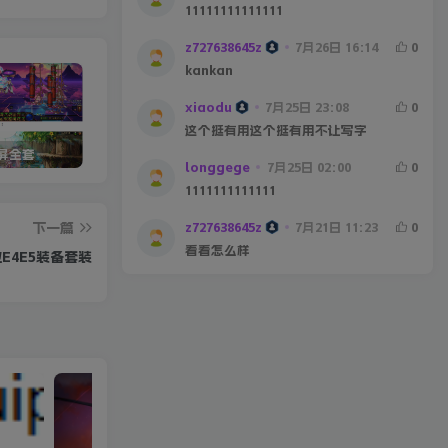
11111111111111
z727638645z
7月26日 16:14
0
kankan
xiaodu
7月25日 23:08
0
这个挺有用这个挺有用不让写字
宽屏全套
星辰86宽屏第二季[全套]
5W定制沫沫110版本
DN
longgege
7月25日 02:00
0
1111111111111
z727638645z
7月21日 11:23
0
下一篇
看看怎么样
E4E5装备套装