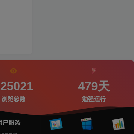
225021
479天
浏览总数
勉强运行
用户服务