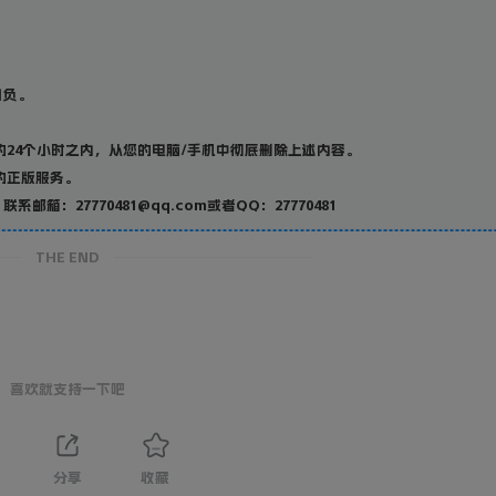
；
自负。
24个小时之内，从您的电脑/手机中彻底删除上述内容。
的正版服务。
27770481@qq.com或者QQ：27770481
THE END
喜欢就支持一下吧
分享
收藏