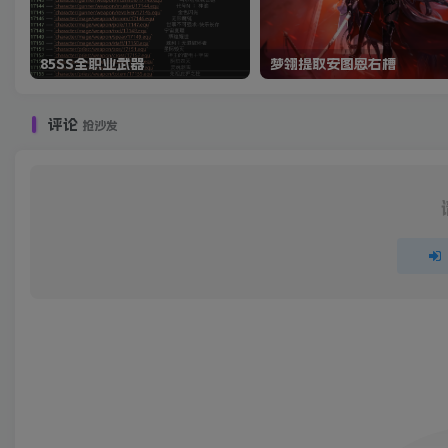
85SS全职业武器
梦翎提取安图恩右槽
评论
抢沙发