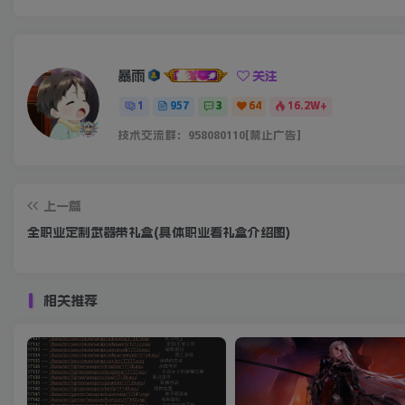
暴雨
关注
1
957
3
64
16.2W+
技术交流群：958080110[禁止广告]
上一篇
全职业定制武器带礼盒(具体职业看礼盒介绍图)
相关推荐