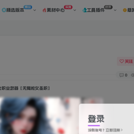
精品
实测
优质
精选版本
素材中心
工具插件
悬
关注
0
全职业武器【无魔枪女圣职】
此内容为付费资源，请付费后查看
20
登录
积分
没有账号？立即注册