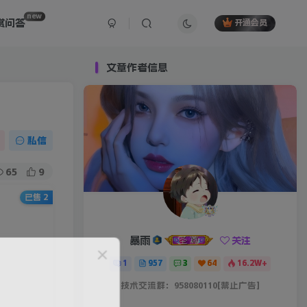
new
赏问答
开通会员
文章作者信息
私信
65
9
已售 2
暴雨
关注
1
957
3
64
16.2W+
技术交流群：958080110[禁止广告]