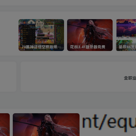
70黑神话悟空原版带cdk等全套文件
花枝3.41登录器免费
星辰86
全职业