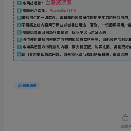
台服资源网
本网站名称：
1
本站永久网址：
Www.Dnf88.Cn
2
本站提供的一切软件、素材和内容信息仅限用于学习和研究目的
3
不得将上述内容用于商业或者非法用途，否则，一切后果请用户
4
本站信息来自网络收集整理，版权争议与本站无关。
5
通过使用本站内容随之而来的风险与本站无关，您必须在下载后的
6
本如果您喜欢该程序和内容，请支持正版，购买注册，得到更好
7
我们非常重视版权问题，如有侵权请与我们联系删除。敬请谅解！联系邮箱：
8
装备道具
点赞
9