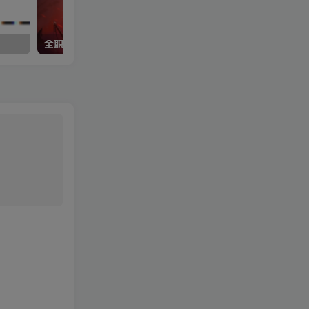
全职业异界装(带三女鬼23期所有)
职业武器礼包