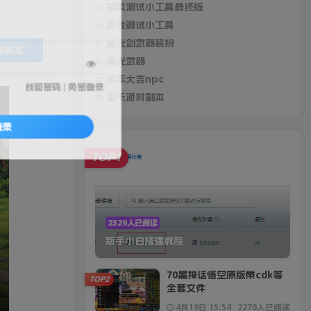
副本测试小工具最终版
游戏调试小工具
翼光剑武器装扮
录购买
星光武器
兔年大吉npc
找回密码
|
免密登录
音乐派对副本
登录
TOP1
2329人已阅读
新手小白搭建教程
70黑神话悟空原版带cdk等
TOP2
全套文件
4月19日 15:54
2270人已阅读