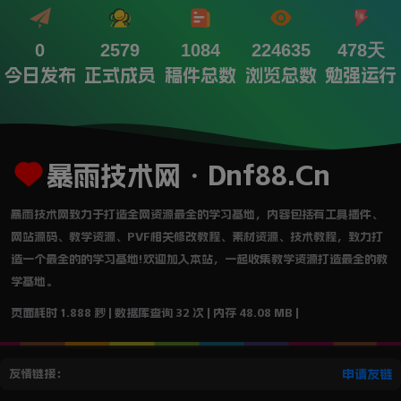
0
2579
1084
224635
478天
今日发布
正式成员
稿件总数
浏览总数
勉强运行
暴雨技术网・Dnf88.Cn
暴雨技术网致力于打造全网资源最全的学习基地，内容包括有工具插件、
网站源码、教学资源、PVF相关修改教程、素材资源、技术教程，致力打
造一个最全的的学习基地!欢迎加入本站，一起收集教学资源打造最全的教
学基地。
页面耗时 1.888 秒 | 数据库查询 32 次 | 内存 48.08 MB |
友情链接：
申请友链