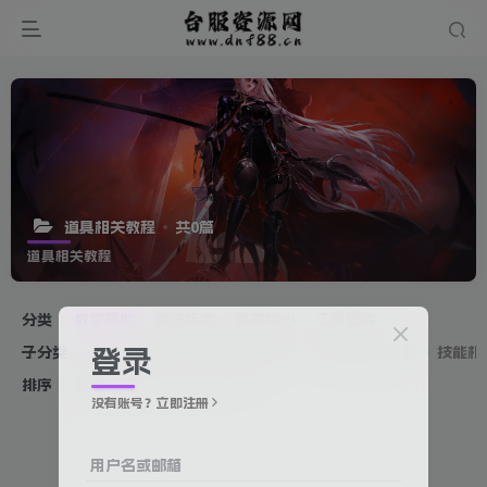
道具相关教程
共0篇
道具相关教程
分类
教学基地
精选版本
素材中心
工具插件
子分类
装备相关教程
搭建相关教程
数据库相关教程
技能相
登录
排序
更新
浏览
点赞
评论
没有账号？立即注册
用户名或邮箱