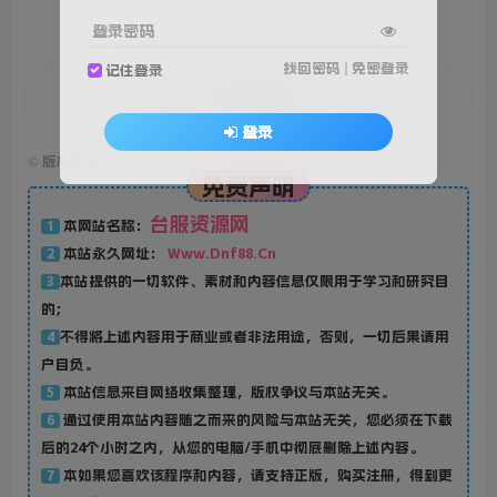
登录密码
找回密码
|
免密登录
记住登录
I try to give up the dream just a dream.
努力了才叫梦想
登录
©
版权声明
免责声明
台服资源网
本网站名称：
1
本站永久网址：
Www.Dnf88.Cn
2
本站提供的一切软件、素材和内容信息仅限用于学习和研究目
3
的；
不得将上述内容用于商业或者非法用途，否则，一切后果请用
4
户自负。
本站信息来自网络收集整理，版权争议与本站无关。
5
通过使用本站内容随之而来的风险与本站无关，您必须在下载
6
后的24个小时之内，从您的电脑/手机中彻底删除上述内容。
本如果您喜欢该程序和内容，请支持正版，购买注册，得到更
7