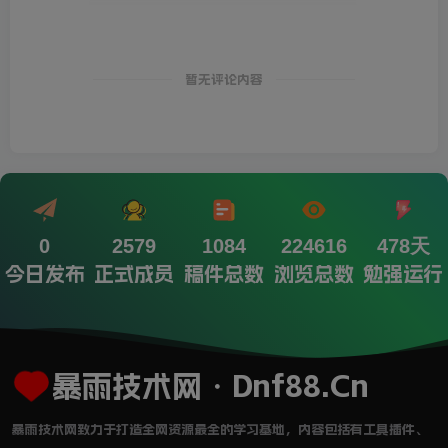
暂无评论内容
0
2579
1084
224616
478天
今日发布
正式成员
稿件总数
浏览总数
勉强运行
暴雨技术网・Dnf88.Cn
暴雨技术网致力于打造全网资源最全的学习基地，内容包括有工具插件、