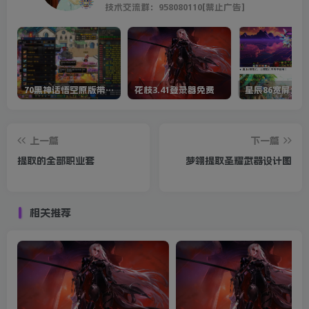
技术交流群：958080110[禁止广告]
70黑神话悟空原版带cdk等全套文件
花枝3.41登录器免费
星辰86宽屏全套
上一篇
下一篇
提取的全部职业套
梦翎提取圣耀武器设计图
相关推荐