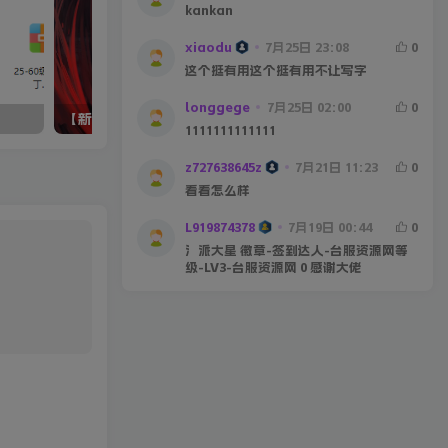
kankan
xiaodu
7月25日 23:08
0
这个挺有用这个挺有用不让写字
longgege
7月25日 02:00
0
【新一版本库】18、60盘古
60圣光复古商业版本
1111111111111
z727638645z
7月21日 11:23
0
看看怎么样
L919874378
7月19日 00:44
0
氵派大星 徽章-签到达人-台服资源网等
级-LV3-台服资源网 0 感谢大佬