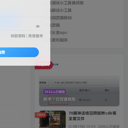
副本测试小工具最终版
游戏调试小工具
翼光剑武器装扮
录购买
星光武器
兔年大吉npc
找回密码
|
免密登录
音乐派对副本
登录
TOP1
2322人已阅读
新手小白搭建教程
70黑神话悟空原版带cdk等
TOP2
全套文件
4月19日 15:54
2263人已阅读