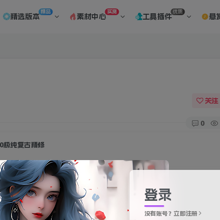
精品
实测
优质
精选版本
素材中心
工具插件
悬
关注
0
60极纯复古精修
此内容为付费资源，请付费后查看
20
登录
积分
没有账号？立即注册