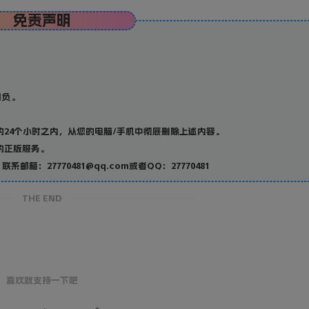
免责声明
；
自负。
24个小时之内，从您的电脑/手机中彻底删除上述内容。
的正版服务。
27770481@qq.com或者QQ：27770481
THE END
喜欢就支持一下吧