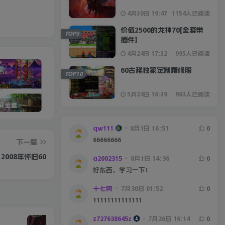
4月30日 19:47
1154人已阅读
价值2500的龙神70[全套带
TOP9
插件]
4月24日 17:32
995人已阅读
60古稀独家定制精修服
TOP10
5月24日 16:39
963人已阅读
宽屏全套
星辰86宽屏第二季[全套]
5W定制沫沫110版本
DN
qw111
8月1日 16:51
0
66666666
下一篇
2008年怀旧60
a2002315
8月1日 14:36
0
好东西，学习一下！
十七阿
7月30日 01:52
0
11111111111111
z727638645z
7月26日 16:14
0