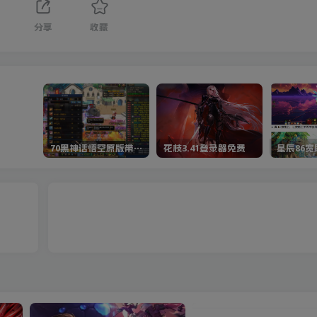
分享
收藏
70黑神话悟空原版带cdk等全套文件
花枝3.41登录器免费
星辰86