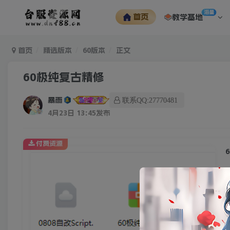
海量
首页
教学基地
首页
精选版本
60版本
正文
60极纯复古精修
暴雨
联系QQ:27770481
4月23日 13:45发布
付费资源