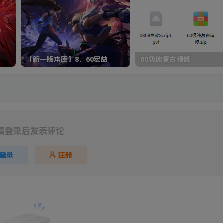
【新一版本库】8、60宏益
60极纯复古精修
请登录后发表评论
登录
注册