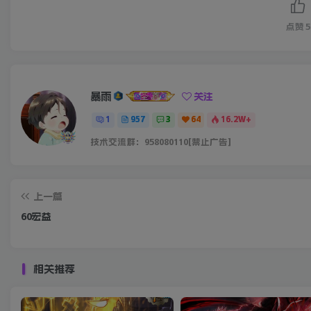
点赞
5
暴雨
关注
1
957
3
64
16.2W+
技术交流群：958080110[禁止广告]
上一篇
60宏益
相关推荐