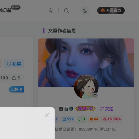
new
赏问答
开通会员
文章作者信息
私信
109
5
已售 9
暴雨
关注
1
957
3
64
16.2W+
技术交流群：958080110[禁止广告]