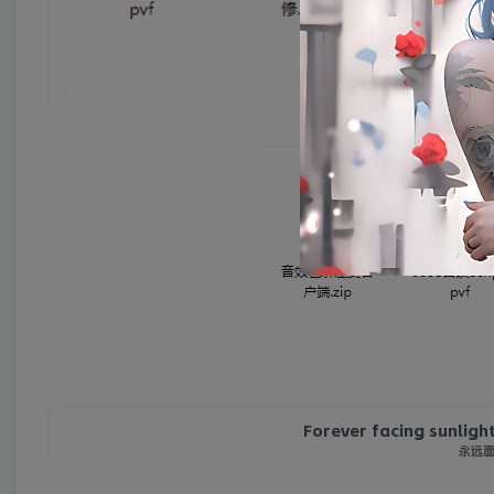
Forever facing sunligh
永远