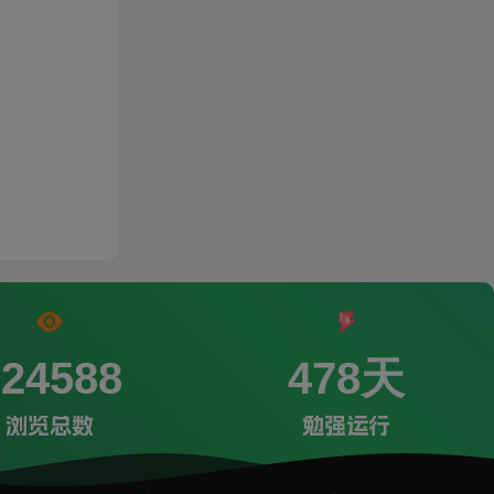
224588
478天
浏览总数
勉强运行