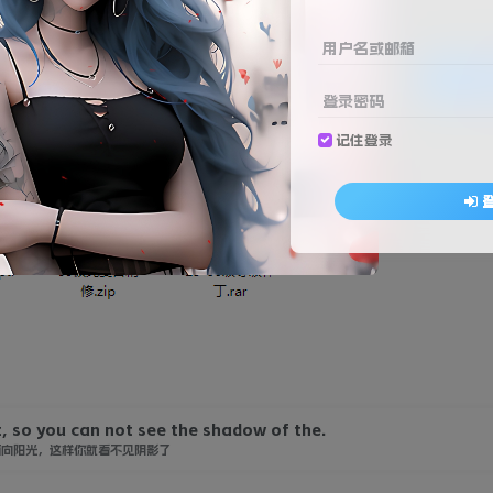
免费
免费
赞助会员
资深会员
用户名或邮箱
登
登录密码
记住登录
t, so you can not see the shadow of the.
面向阳光，这样你就看不见阴影了