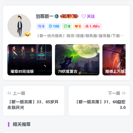
剑客新一
关注
0
100
0
8
1.4W+
【新一技术服务】修改/搭建/服务器/登录器/下载器/群机器人/群假人/版本一条龙
璀璨85完结版
70仿官复古
精修上万版本-7
上一篇
下一篇
【新一版本库】33、65岁月
【新一版本库】31、60益宏
永联月光
3.0
相关推荐