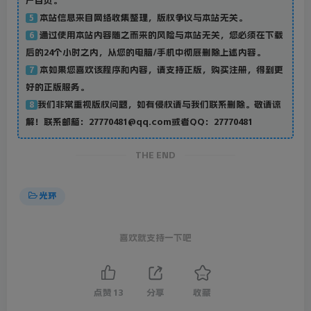
户自负。
本站信息来自网络收集整理，版权争议与本站无关。
5
通过使用本站内容随之而来的风险与本站无关，您必须在下载
6
后的24个小时之内，从您的电脑/手机中彻底删除上述内容。
本如果您喜欢该程序和内容，请支持正版，购买注册，得到更
7
好的正版服务。
我们非常重视版权问题，如有侵权请与我们联系删除。敬请谅
8
解！联系邮箱：27770481@qq.com或者QQ：27770481
THE END
光环
喜欢就支持一下吧
点赞
13
分享
收藏