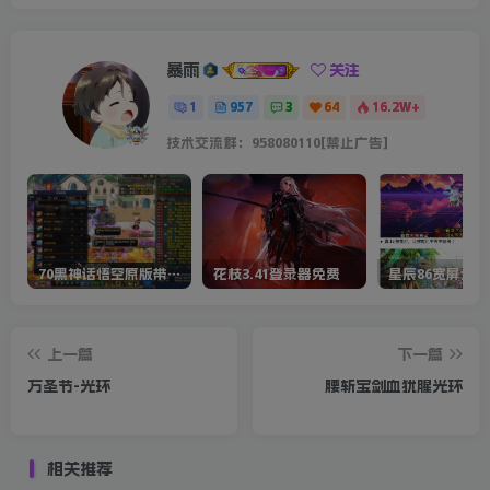
暴雨
关注
1
957
3
64
16.2W+
技术交流群：958080110[禁止广告]
70黑神话悟空原版带cdk等全套文件
花枝3.41登录器免费
星辰86宽屏全套
上一篇
下一篇
万圣节-光环
腰斩宝剑血犹腥光环
相关推荐