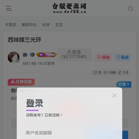
首页
素材中心
光环
正文
西域楼兰光环
联系
暴雨
QQ:27770481
关注
私信
6月14日 16:33发布
0
166
13
付费资源
已售 1
西域楼兰光环
此内容为付费资源，请付费后查看
登录
100
积分
没有账号？立即注册
50
免费
赞助会员
资深会员
用户名或邮箱
登录购买