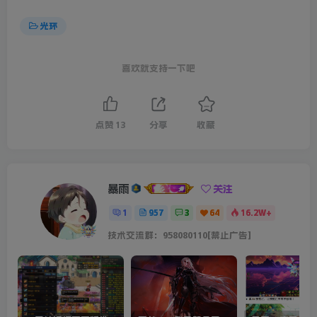
光环
喜欢就支持一下吧
点赞
13
分享
收藏
暴雨
关注
1
957
3
64
16.2W+
技术交流群：958080110[禁止广告]