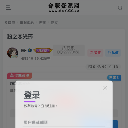
首页
素材中心
光环
正文
粉之恋光环
联系
暴雨
QQ:27770481
关注
私信
4月24日 16:42发布
0
99
13
付费资源
已售 3
粉之恋光环
此内容为付费资源，请付费后查看
登录
100
积分
没有账号？立即注册
50
30
赞助会员
资深会员
用户名或邮箱
登录购买