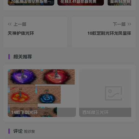
70黑神话悟空原版带cdk等全套文件
花枝3.41登录器免费
星辰86宽屏全套
上一篇
下一篇
天神护体光环
10款定制光环龙凤呈祥
相关推荐
14款飞剑光环
西域楼兰光环
评论
抢沙发