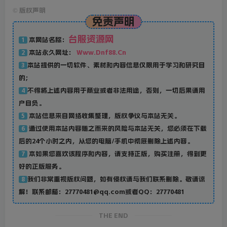
©
版权声明
免责声明
台服资源网
本网站名称：
1
本站永久网址：
Www.Dnf88.Cn
2
本站提供的一切软件、素材和内容信息仅限用于学习和研究目
3
的；
不得将上述内容用于商业或者非法用途，否则，一切后果请用
4
户自负。
本站信息来自网络收集整理，版权争议与本站无关。
5
通过使用本站内容随之而来的风险与本站无关，您必须在下载
6
后的24个小时之内，从您的电脑/手机中彻底删除上述内容。
本如果您喜欢该程序和内容，请支持正版，购买注册，得到更
7
好的正版服务。
我们非常重视版权问题，如有侵权请与我们联系删除。敬请谅
8
解！联系邮箱：27770481@qq.com或者QQ：27770481
THE END