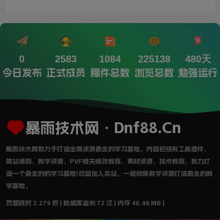
0
2583
1084
225138
480天
今日发布
正式成员
稿件总数
浏览总数
勉强运行
暴雨技术网・Dnf88.Cn
暴雨技术网致力于打造全网资源最全的学习基地，内容包括有工具插件、
网站源码、教学资源、PVF相关修改教程、素材资源、技术教程，致力打
造一个最全的的学习基地!欢迎加入本站，一起收集教学资源打造最全的教
学基地。
页面耗时 2.279 秒 | 数据库查询 72 次 | 内存 48.46 MB |