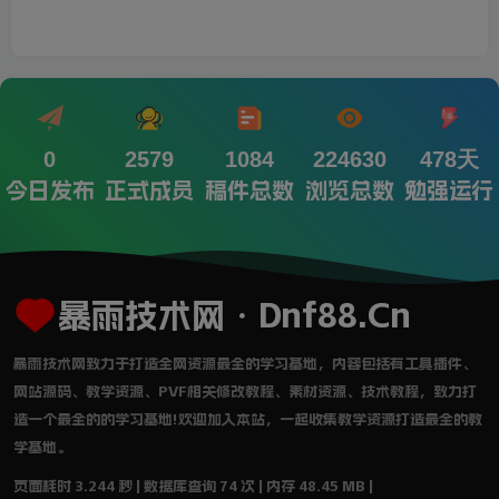
0
2579
1084
224630
478天
今日发布
正式成员
稿件总数
浏览总数
勉强运行
暴雨技术网・Dnf88.Cn
暴雨技术网致力于打造全网资源最全的学习基地，内容包括有工具插件、
网站源码、教学资源、PVF相关修改教程、素材资源、技术教程，致力打
造一个最全的的学习基地!欢迎加入本站，一起收集教学资源打造最全的教
学基地。
页面耗时 3.244 秒 | 数据库查询 74 次 | 内存 48.45 MB |