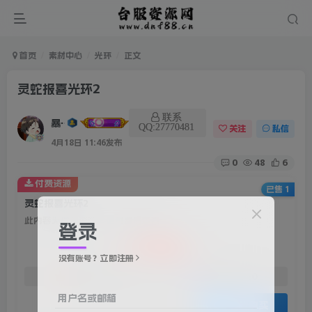
首页
素材中心
光环
正文
灵蛇报喜光环2
联系
暴雨
QQ:27770481
关注
私信
4月18日 11:46发布
0
48
6
付费资源
已售 1
灵蛇报喜光环2
此内容为付费资源，请付费后查看
登录
100
积分
没有账号？立即注册
50
10
赞助会员
资深会员
用户名或邮箱
登录购买