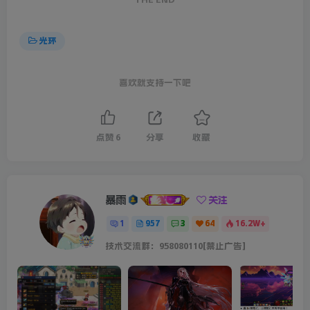
光环
喜欢就支持一下吧
点赞
6
分享
收藏
暴雨
关注
1
957
3
64
16.2W+
技术交流群：958080110[禁止广告]