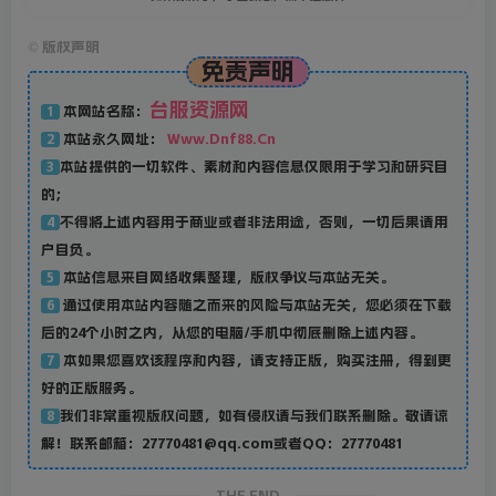
©
版权声明
免责声明
台服资源网
本网站名称：
1
本站永久网址：
Www.Dnf88.Cn
2
本站提供的一切软件、素材和内容信息仅限用于学习和研究目
3
的；
不得将上述内容用于商业或者非法用途，否则，一切后果请用
4
户自负。
本站信息来自网络收集整理，版权争议与本站无关。
5
通过使用本站内容随之而来的风险与本站无关，您必须在下载
6
后的24个小时之内，从您的电脑/手机中彻底删除上述内容。
本如果您喜欢该程序和内容，请支持正版，购买注册，得到更
7
好的正版服务。
我们非常重视版权问题，如有侵权请与我们联系删除。敬请谅
8
解！联系邮箱：27770481@qq.com或者QQ：27770481
THE END