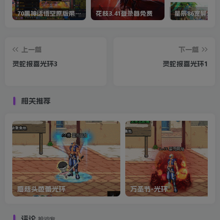
70黑神话悟空原版带cdk等全套文件
花枝3.41登录器免费
星辰86宽屏全套
上一篇
下一篇
灵蛇报喜光环3
灵蛇报喜光环1
相关推荐
蘑菇头芭蕾光环
万圣节-光环
评论
抢沙发