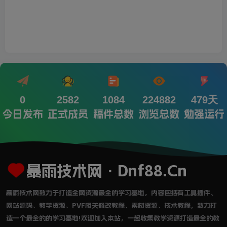
0
2582
1084
224882
479天
今日发布
正式成员
稿件总数
浏览总数
勉强运行
暴雨技术网・Dnf88.Cn
暴雨技术网致力于打造全网资源最全的学习基地，内容包括有工具插件、
网站源码、教学资源、PVF相关修改教程、素材资源、技术教程，致力打
造一个最全的的学习基地!欢迎加入本站，一起收集教学资源打造最全的教