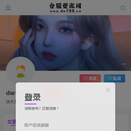
关注
私信
dwt111222
登录
技术交流群：958080110[禁止广告]
没有账号？立即注册
文章
0
收藏
0
评论
0
版块
0
帖子
0
粉丝
0
用户名或邮箱