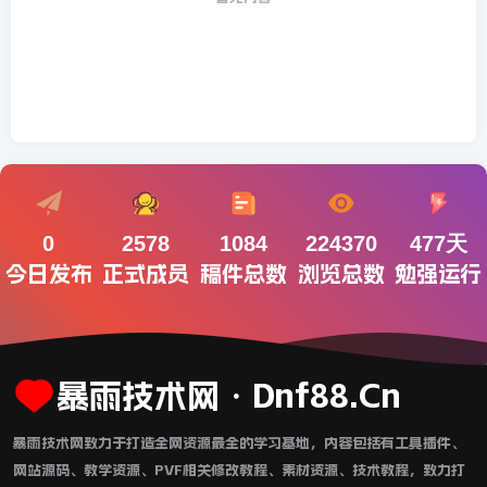
0
2578
1084
224370
477天
今日发布
正式成员
稿件总数
浏览总数
勉强运行
暴雨技术网・Dnf88.Cn
暴雨技术网致力于打造全网资源最全的学习基地，内容包括有工具插件、
网站源码、教学资源、PVF相关修改教程、素材资源、技术教程，致力打