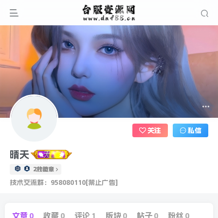
关注
私信
晴天
2枚徽章
技术交流群：958080110[禁止广告]
文章
0
收藏
0
评论
1
版块
0
帖子
0
粉丝
0