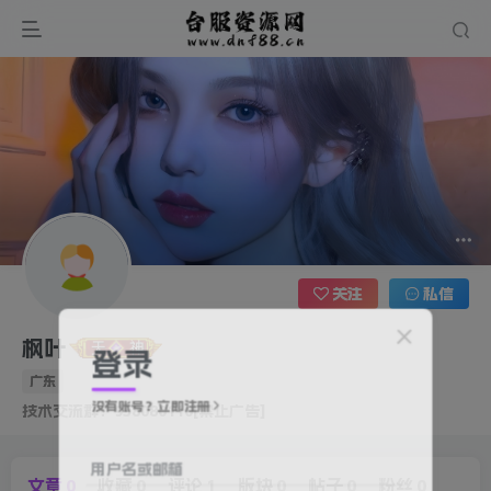
关注
私信
枫叶
登录
广东
没有账号？立即注册
技术交流群：958080110[禁止广告]
用户名或邮箱
文章
0
收藏
0
评论
1
版块
0
帖子
0
粉丝
0