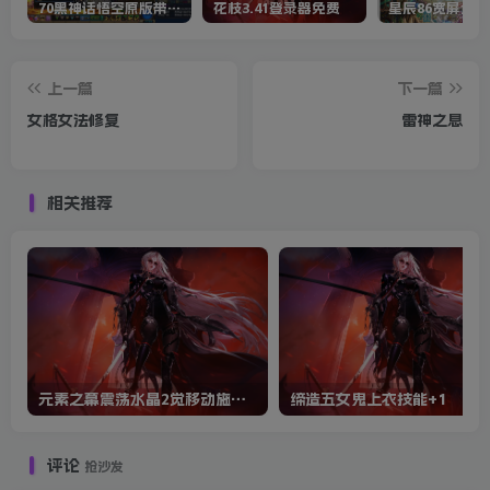
70黑神话悟空原版带cdk等全套文件
花枝3.41登录器免费
星辰86宽屏全套
上一篇
下一篇
女格女法修复
雷神之息
相关推荐
元素之幕震荡水晶2觉移动施法过图脱手
缔造五女鬼上衣技能+1
评论
抢沙发