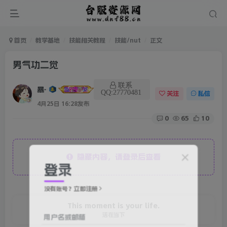
首页
教学基地
技能相关教程
技能/nut
正文
男气功二觉
联系
暴雨
QQ:27770481
关注
私信
4月25日 16:28发布
0
65
10
隐藏内容，请登录后查看
登录
没有账号？立即注册
This moment is your life.
活在当下
用户名或邮箱