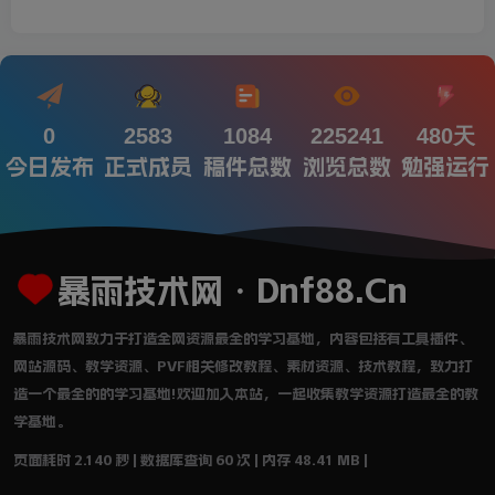
0
2583
1084
225241
480天
今日发布
正式成员
稿件总数
浏览总数
勉强运行
暴雨技术网・Dnf88.Cn
暴雨技术网致力于打造全网资源最全的学习基地，内容包括有工具插件、
网站源码、教学资源、PVF相关修改教程、素材资源、技术教程，致力打
造一个最全的的学习基地!欢迎加入本站，一起收集教学资源打造最全的教
学基地。
页面耗时 2.140 秒 | 数据库查询 60 次 | 内存 48.41 MB |