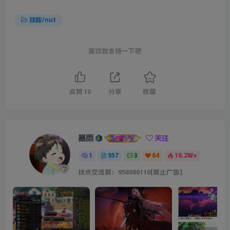
技能/nut
喜欢就支持一下吧
点赞
10
分享
收藏
暴雨
关注
1
957
3
64
16.2W+
技术交流群：958080110[禁止广告]