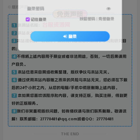
©
版权声明
登录密码
免责声明
找回密码
|
免密登录
记住登录
台服资源网
本网站名称：
1
本站永久网址：
Www.Dnf88.Cn
2
登录
本站提供的一切软件、素材和内容信息仅限用于学习和研究目
3
的；
不得将上述内容用于商业或者非法用途，否则，一切后果请用
4
户自负。
本站信息来自网络收集整理，版权争议与本站无关。
5
通过使用本站内容随之而来的风险与本站无关，您必须在下载
6
后的24个小时之内，从您的电脑/手机中彻底删除上述内容。
本如果您喜欢该程序和内容，请支持正版，购买注册，得到更
7
好的正版服务。
我们非常重视版权问题，如有侵权请与我们联系删除。敬请谅
8
解！联系邮箱：27770481@qq.com或者QQ：27770481
THE END