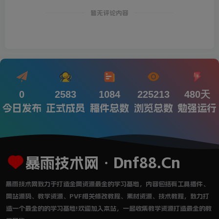
暂无评论内容
0
2583
1084
225213
480天
今日发布
正式成员
稿件总数
浏览总数
勉强运行
暴雨技术网・Dnf88.Cn
暴雨技术网致力于打造全网资源最全的学习基地，内容包括有工具插件、
网站源码、教学资源、PVF相关修改教程、素材资源、技术教程，致力打
造一个最全的的学习基地!欢迎加入本站，一起收集教学资源打造最全的教