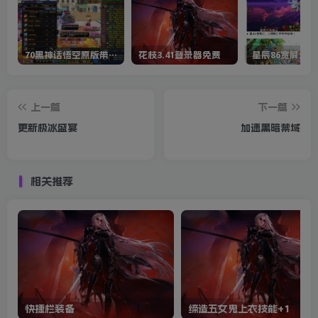
70黑神话悟空原版带cdk等全套文件
花枝3.41登录器免费
星辰86宽屏全套
上一篇
下一篇
更新极冰盛宴
加速黑暗禁域
相关推荐
快捷栏装备
缔造五女鬼上衣技能+1