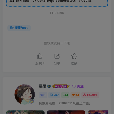
解！联系邮箱：27770481@qq.com或者QQ：27770481
THE END
技能/nut
喜欢就支持一下吧
点赞
8
分享
收藏
暴雨
关注
1
957
3
64
16.2W+
技术交流群：958080110[禁止广告]