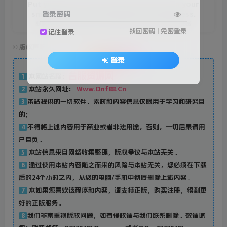
Put your heart, mind, and soul into even your
登录密码
smallest acts. This is the secret of success.
即便是再微小不过的事情，你也要用心去做。这就是成功的秘密
找回密码
|
免密登录
记住登录
©
版权声明
免责声明
登录
台服资源网
本网站名称：
1
本站永久网址：
Www.Dnf88.Cn
2
本站提供的一切软件、素材和内容信息仅限用于学习和研究目
3
的；
不得将上述内容用于商业或者非法用途，否则，一切后果请用
4
户自负。
本站信息来自网络收集整理，版权争议与本站无关。
5
通过使用本站内容随之而来的风险与本站无关，您必须在下载
6
后的24个小时之内，从您的电脑/手机中彻底删除上述内容。
本如果您喜欢该程序和内容，请支持正版，购买注册，得到更
7
好的正版服务。
我们非常重视版权问题，如有侵权请与我们联系删除。敬请谅
8