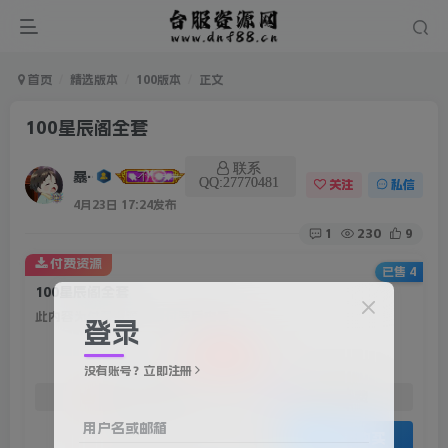
首页
精选版本
100版本
正文
100星辰阁全套
联系
暴雨
QQ:27770481
关注
私信
4月23日 17:24发布
1
230
9
付费资源
已售 4
100星辰阁全套
此内容为付费资源，请付费后查看
登录
20
积分
没有账号？立即注册
免费
免费
赞助会员
资深会员
用户名或邮箱
登录购买