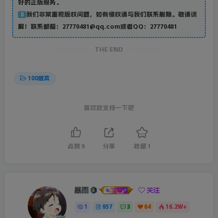
好的正版服务。
我们非常重视版权问题，如有侵权请与我们联系删除。敬请谅
8
解！联系邮箱：27770481@qq.com或者QQ：27770481
THE END
100版本
喜欢就支持一下吧
点赞
9
分享
收藏
1
暴雨
关注
1
957
3
64
16.2W+