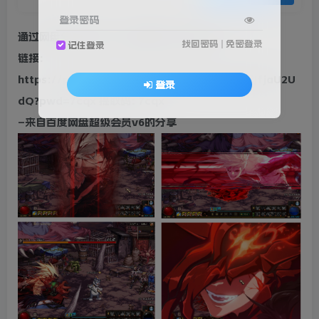
登录密码
通过网盘分享的文件：星辰阁新人攻略.docx
找回密码
|
免密登录
记住登录
链接:
https://pan.baidu.com/s/1JnsxAVHZUsVQiJfjaU2U
登录
dQ?pwd=7cqx 提取码: 7cqx
–来自百度网盘超级会员v6的分享