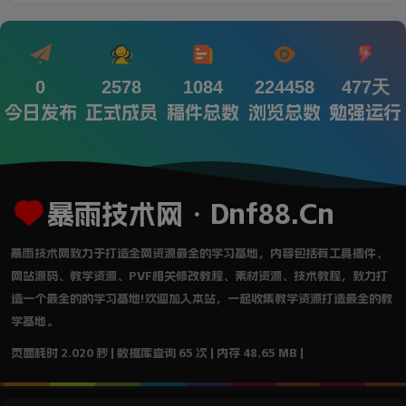
0
2578
1084
224458
477天
今日发布
正式成员
稿件总数
浏览总数
勉强运行
暴雨技术网・Dnf88.Cn
暴雨技术网致力于打造全网资源最全的学习基地，内容包括有工具插件、
网站源码、教学资源、PVF相关修改教程、素材资源、技术教程，致力打
造一个最全的的学习基地!欢迎加入本站，一起收集教学资源打造最全的教
学基地。
页面耗时 2.020 秒 | 数据库查询 65 次 | 内存 48.65 MB |