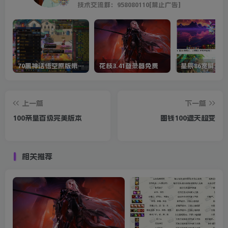
技术交流群：958080110[禁止广告]
70黑神话悟空原版带cdk等全套文件
花枝3.41登录器免费
星辰86宽屏全套
上一篇
下一篇
100帝皇百级完美版本
圈钱100遮天超变
相关推荐