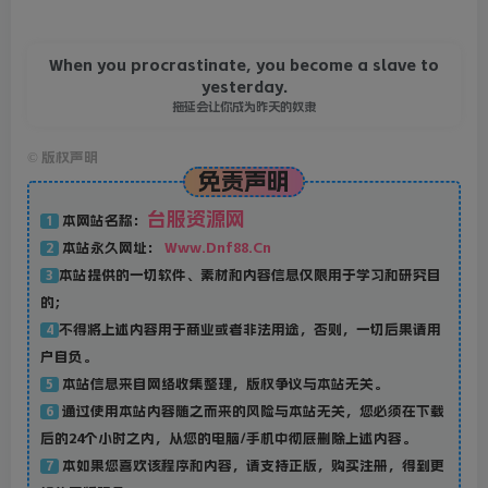
When you procrastinate, you become a slave to
yesterday.
拖延会让你成为昨天的奴隶
©
版权声明
免责声明
台服资源网
本网站名称：
1
本站永久网址：
Www.Dnf88.Cn
2
本站提供的一切软件、素材和内容信息仅限用于学习和研究目
3
的；
不得将上述内容用于商业或者非法用途，否则，一切后果请用
4
户自负。
本站信息来自网络收集整理，版权争议与本站无关。
5
通过使用本站内容随之而来的风险与本站无关，您必须在下载
6
后的24个小时之内，从您的电脑/手机中彻底删除上述内容。
本如果您喜欢该程序和内容，请支持正版，购买注册，得到更
7