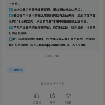
户自负。
本站信息来自网络收集整理，版权争议与本站无关。
5
通过使用本站内容随之而来的风险与本站无关，您必须在下载
6
后的24个小时之内，从您的电脑/手机中彻底删除上述内容。
本如果您喜欢该程序和内容，请支持正版，购买注册，得到更
7
好的正版服务。
我们非常重视版权问题，如有侵权请与我们联系删除。敬请谅
8
解！联系邮箱：27770481@qq.com或者QQ：27770481
THE END
60版本
喜欢就支持一下吧
点赞
9
分享
收藏