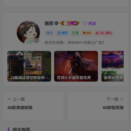
暴雨
关注
1
957
3
64
16.2W+
技术交流群：958080110[禁止广告]
70黑神话悟空原版带cdk等全套文件
花枝3.41登录器免费
星辰86宽屏全套
上一篇
下一篇
60若素爆装服
60梦回琉璃
相关推荐