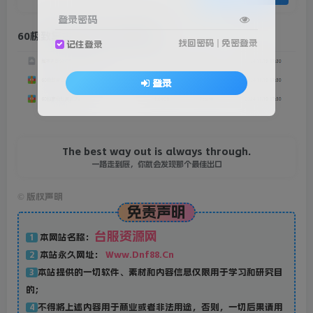
登录密码
60极致复古客户端1G完美版本
找回密码
|
免密登录
记住登录
登录
The best way out is always through.
一路走到底，你就会发现那个最佳出口
©
版权声明
免责声明
台服资源网
本网站名称：
1
本站永久网址：
Www.Dnf88.Cn
2
本站提供的一切软件、素材和内容信息仅限用于学习和研究目
3
的；
不得将上述内容用于商业或者非法用途，否则，一切后果请用
4