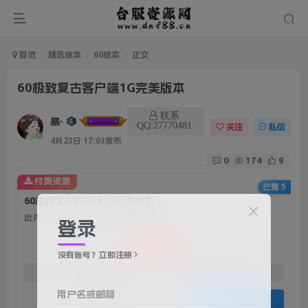
首页
精选版本
60版本
正文
60极致复古客户端1G完美版本
联系
暴雨
QQ:27770481
关注
私信
4月23日 17:03发布
0
174
9
付费资源
已售 5
60极致复古客户端1G完美版本
此内容为付费资源，请付费后查看
登录
100
积分
没有账号？立即注册
免费
免费
赞助会员
资深会员
用户名或邮箱
登录购买