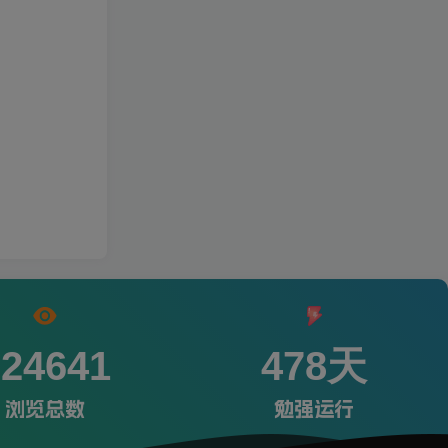
224641
478天
浏览总数
勉强运行