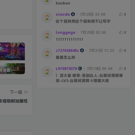
kankan
xiaodu
7月25日 23:08
0
这个挺有用这个挺有用不让写字
longgege
7月25日 02:00
0
1111111111111
z727638645z
7月21日 11:23
0
看看怎么样
L919874378
7月19日 00:44
0
宽屏全套
星辰86宽屏第二季[全套]
5W定制沫沫110版本
DN
氵派大星 徽章-签到达人-台服资源网等
级-LV3-台服资源网 0 感谢大佬
下一篇
本怪物附加属性