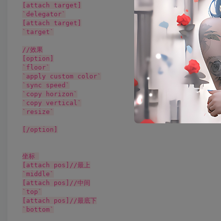
[attach target]

`delegator`

[attach target]

`target`

//效果

[option]

`floor`

`apply custom color`

`sync speed`

`copy horizon`

`copy vertical`

`resize`

[/option]

坐标 

[attach pos]//最上

`middle`

[attach pos]//中间

`top`

[attach pos]//最底下

`bottom`
