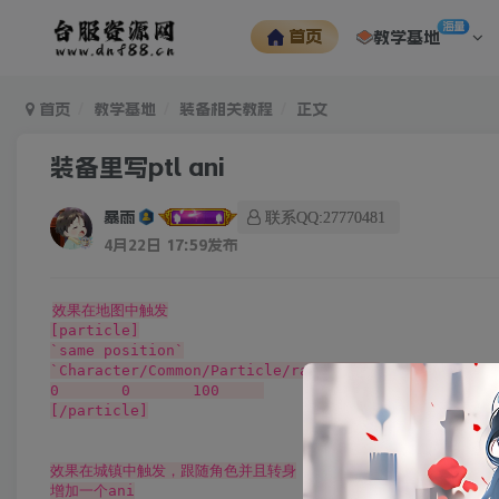
海量
首页
教学基地
首页
教学基地
装备相关教程
正文
装备里写ptl ani
暴雨
联系QQ:27770481
4月22日 17:59发布
效果在地图中触发

[particle]

`same position`

`Character/Common/Particle/rare5.ptl`

0	0	100	

[/particle]

效果在城镇中触发，跟随角色并且转身

增加一个ani
