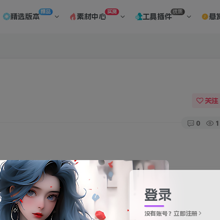
精品
实测
优质
精选版本
素材中心
工具插件
悬
关注
0
1
登录
没有账号？立即注册