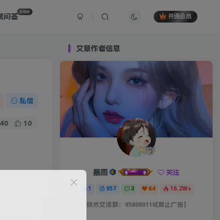
new
赏问答
开通会员
文章作者信息
私信
40
10
暴雨
关注
1
957
3
64
16.2W+
技术交流群：958080110[禁止广告]