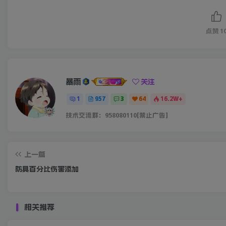
点赞
1
暴雨
关注
1
957
3
64
16.2W+
技术交流群：958080110[禁止广告]
上一篇
防具百分比伤害添加
相关推荐