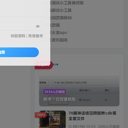
副本测试小工具最终版
游戏调试小工具
翼光剑武器装扮
星光武器
兔年大吉npc
找回密码
|
免密登录
音乐派对副本
登录
TOP1
2324人已阅读
新手小白搭建教程
70黑神话悟空原版带cdk等
TOP2
全套文件
4月19日 15:54
2263人已阅读