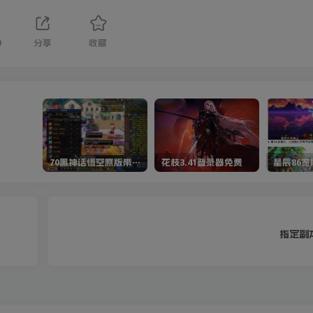
0
分享
收藏
70黑神话悟空原版带cdk等全套文件
花枝3.41登录器免费
星辰86
指定副