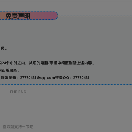
免责声明
；
自负。
24个小时之内，从您的电脑/手机中彻底删除上述内容。
的正版服务。
27770481@qq.com或者QQ：27770481
THE END
喜欢就支持一下吧