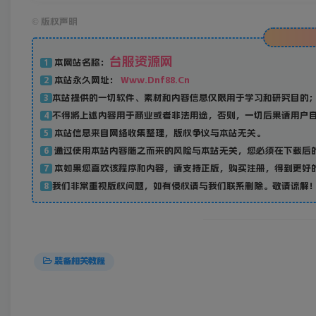
©
版权声明
[file name]

`Character/Common/Animation/go2.ani`

台服资源网
[/effect]
本网站名称：
1
本站永久网址：
Www.Dnf88.Cn
2
本站提供的一切软件、素材和内容信息仅限用于学习和研究目的
3
不得将上述内容用于商业或者非法用途，否则，一切后果请用户
4
本站信息来自网络收集整理，版权争议与本站无关。
5
通过使用本站内容随之而来的风险与本站无关，您必须在下载后的
6
本如果您喜欢该程序和内容，请支持正版，购买注册，得到更好
7
我们非常重视版权问题，如有侵权请与我们联系删除。敬请谅解！联系邮箱：
8
装备相关教程