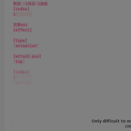
图层 -1身后 1身前

[index]

1	

完整ani

[effect]

[type]

`animation`

[attach pos]

`top`

[index]

1	

[option]

`apply custom color`

`sync speed`

[/option]

[module]

`[room list]`

Only difficult to 
只
[/module]
