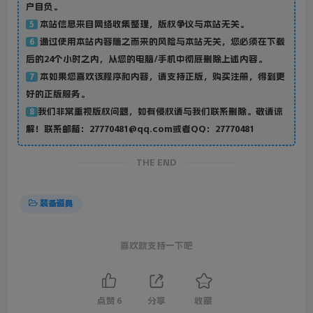
户自负。
本站信息来自网络收集整理，版权争议与本站无关。
5
通过使用本站内容随之而来的风险与本站无关，您必须在下载
6
后的24个小时之内，从您的电脑/手机中彻底删除上述内容。
本如果您喜欢该程序和内容，请支持正版，购买注册，得到更
7
好的正版服务。
我们非常重视版权问题，如有侵权请与我们联系删除。敬请谅
8
解！联系邮箱：27770481@qq.com或者QQ：27770481
THE END
装备道具
喜欢就支持一下吧
点赞
6
分享
收藏