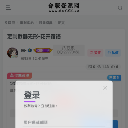
首页
素材中心
装备道具
正文
定制武器无形-花开宿语
联系
暴雨
QQ:27770481
关注
私信
6月5日 12:41发布
0
143
6
付费资源
已售 5
定制武器无形-花开宿语
此内容为付费资源，请付费后查看
登录
20
积分
没有账号？立即注册
免费
免费
赞助会员
资深会员
用户名或邮箱
登录购买