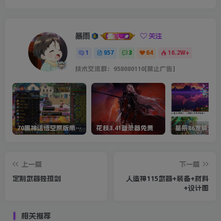
暴雨
关注
1
957
3
64
16.2W+
技术交流群：958080110[禁止广告]
70黑神话悟空原版带cdk等全套文件
花枝3.41登录器免费
星辰86宽屏全套
上一篇
下一篇
定制武器独孤剑
人造神115武器+装备+材料
+设计图
相关推荐