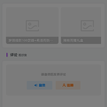
梦翎提取100武器+希洛克防具+材料+设计图
稀有克隆礼盒
评论
抢沙发
请登录后发表评论
登录
注册