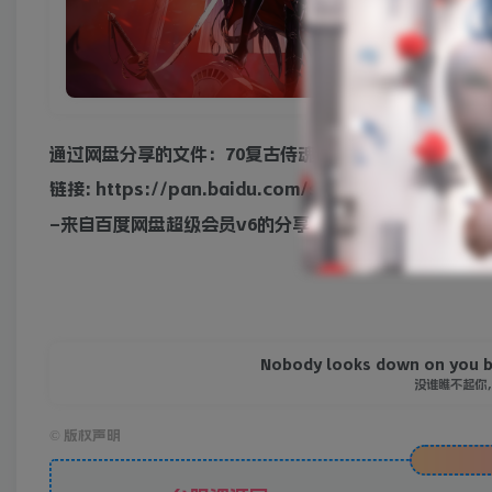
通过网盘分享的文件：70复古侍魂特色必看攻略.docx等
链接: https://pan.baidu.com/s/1JnfW0X152r70
–来自百度网盘超级会员v6的分享
Nobody looks down on you be
没谁瞧不起你
©
版权声明