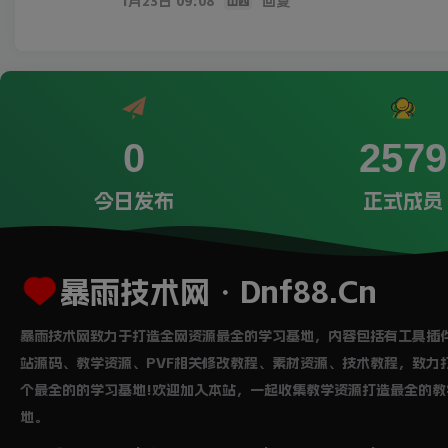
1月23日 09:08
回复
山西
0
2579
今日发布
正式成员
暴雨技术网・Dnf88.Cn
暴雨技术网致力于打造全网资源最全的学习基地，内容包括有工具插
站源码、教学资源、PVF相关修改教程、素材资源、技术教程，致力
个最全的的学习基地!欢迎加入本站，一起收集教学资源打造最全的教
地。