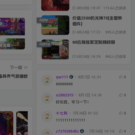
4月30日 19:47
1154人已阅读
价值2500的龙神70[全套带
TOP9
插件]
4月24日 17:32
995人已阅读
60古稀独家定制精修服
TOP10
宽屏全套
星辰86宽屏第二季[全套]
5W定制沫沫110版本
DN
5月24日 16:39
963人已阅读
下一篇
装备异界气息镶嵌
qw111
8月1日 16:51
0
66666666
a2002315
8月1日 14:36
0
好东西，学习一下！
十七阿
7月30日 01:52
0
11111111111111
z727638645z
7月26日 16:14
0