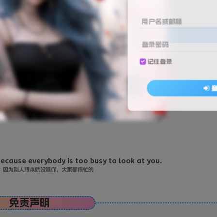
用户名或邮箱
登录查看
登录密码
记住登录
2个文件
DoRe8ZK5Gw?pwd=ba7c 提取码: ba7c
cause everybody is too busy to look at you.
，因为别人根本就没瞧你，大家都很忙的
免责声明