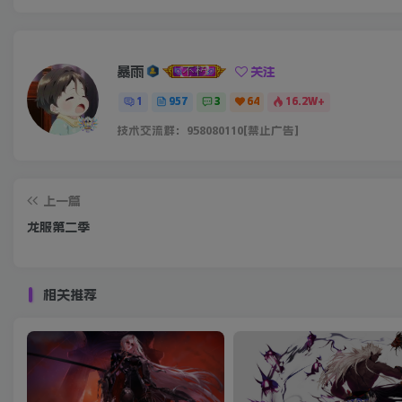
暴雨
关注
1
957
3
64
16.2W+
技术交流群：958080110[禁止广告]
上一篇
龙服第二季
相关推荐