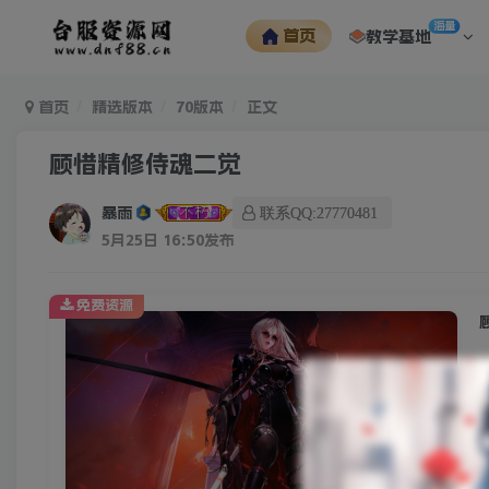
海量
首页
教学基地
首页
精选版本
70版本
正文
顾惜精修侍魂二觉
暴雨
联系QQ:27770481
5月25日 16:50发布
免费资源