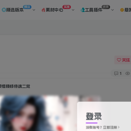
精品
实测
优质
精选版本
素材中心
工具插件
悬
关注
1
顾惜精修侍魂二觉
此内容为免费资源，请登录后查看
登录
0
没有账号？立即注册
积分