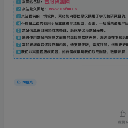
台服资源网
本网站名称：
1
本站永久网址：
Www.Dnf88.Cn
2
本站提供的一切软件、素材和内容信息仅限用于学习和研究目的
3
不得将上述内容用于商业或者非法用途，否则，一切后果请用户
4
本站信息来自网络收集整理，版权争议与本站无关。
5
通过使用本站内容随之而来的风险与本站无关，您必须在下载后的
6
本如果您喜欢该程序和内容，请支持正版，购买注册，得到更好
7
我们非常重视版权问题，如有侵权请与我们联系删除。敬请谅解！联系邮箱：
8
70版本
点赞
6