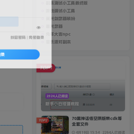
副本测试小工具最终版
游戏调试小工具
翼光剑武器装扮
星光武器
兔年大吉npc
找回密码
|
免密登录
音乐派对副本
登录
TOP1
2324人已阅读
新手小白搭建教程
70黑神话悟空原版带cdk等
TOP2
全套文件
4月19日 15:54
2264人已阅读