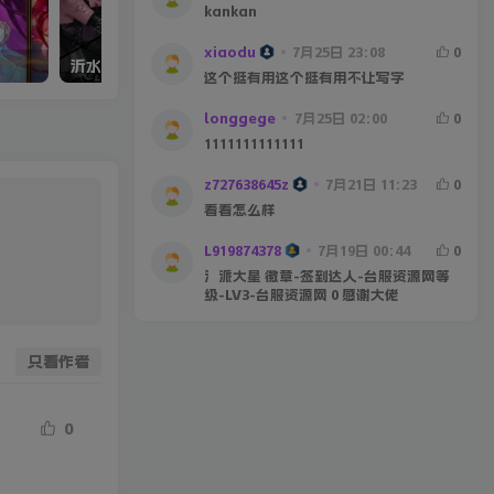
kankan
xiaodu
7月25日 23:08
0
沂水春风70
66、火影70
这个挺有用这个挺有用不让写字
longgege
7月25日 02:00
0
1111111111111
z727638645z
7月21日 11:23
0
看看怎么样
L919874378
7月19日 00:44
0
氵派大星 徽章-签到达人-台服资源网等
级-LV3-台服资源网 0 感谢大佬
只看作者
0