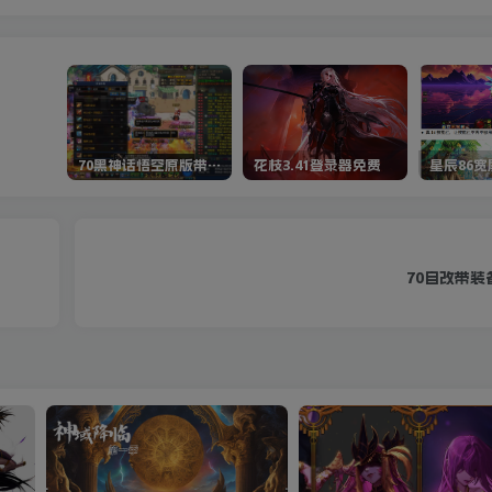
70黑神话悟空原版带cdk等全套文件
花枝3.41登录器免费
星辰86
70自改带