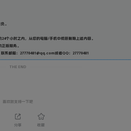
；
自负。
24个小时之内，从您的电脑/手机中彻底删除上述内容。
的正版服务。
27770481@qq.com或者QQ：27770481
THE END
喜欢就支持一下吧
分享
收藏