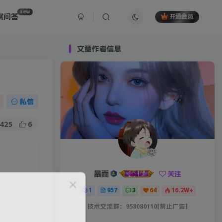
new
赏问答
开通会员
文章作者信息
私信
425
6
暴雨
关注
1
957
3
64
16.2W+
技术交流群：958080110[禁止广告]