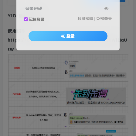
登录密码
YLD-福利机器人
找回密码
|
免密登录
记住登录
使用说明：
登录
https://docs.qq.com/document/DRFpGY0JRWllJaU
tW