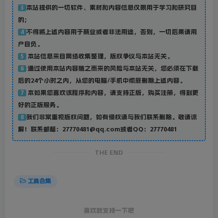
本站提供的一切软件、素材和内容信息仅限用于学习和研究目
3
的；
不得将上述内容用于商业或者非法用途，否则，一切后果请用
4
户自负。
本站信息来自网络收集整理，版权争议与本站无关。
5
通过使用本站内容随之而来的风险与本站无关，您必须在下载
6
后的24个小时之内，从您的电脑/手机中彻底删除上述内容。
本如果您喜欢该程序和内容，请支持正版，购买注册，得到更
7
好的正版服务。
我们非常重视版权问题，如有侵权请与我们联系删除。敬请谅
8
解！联系邮箱：27770481@qq.com或者QQ：27770481
THE END
工具合集
喜欢就支持一下吧