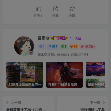
点赞
11
分享
收藏
暴雨
关注
1
957
3
64
16.2W+
技术交流群：958080110[禁止广告]
70黑神话悟空原版带cdk等全套文件
花枝3.41登录器免费
星辰86宽屏全套
上一篇
下一篇
最新等级补丁25-120级
游戏调试小工具