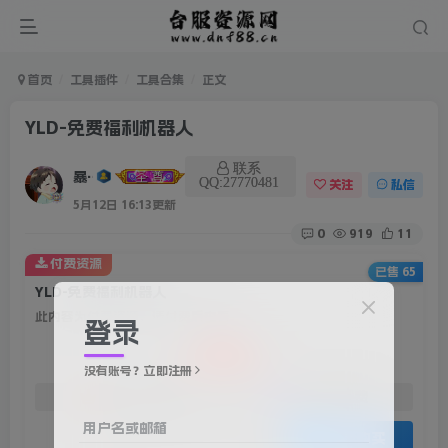
首页
工具插件
工具合集
正文
YLD-免费福利机器人
联系
暴雨
QQ:27770481
关注
私信
5月12日 16:13更新
0
919
11
付费资源
已售 65
YLD-免费福利机器人
此内容为付费资源，请付费后查看
登录
20
积分
没有账号？立即注册
免费
免费
赞助会员
资深会员
用户名或邮箱
登录购买