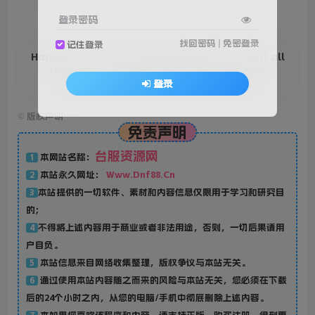
登录密码
找回密码
|
免密登录
记住登录
Happiness isn't about getting what you want all
the time, it's about loving what you have.
登录
幸福并不是一味得到自己想要的，而是珍爱自己拥有的
©
版权声明
免责声明
台服资源网
本网站名称：
1
本站永久网址：
Www.Dnf88.Cn
2
本站提供的一切软件、素材和内容信息仅限用于学习和研究目
3
的；
不得将上述内容用于商业或者非法用途，否则，一切后果请用
4
户自负。
本站信息来自网络收集整理，版权争议与本站无关。
5
通过使用本站内容随之而来的风险与本站无关，您必须在下载
6
后的24个小时之内，从您的电脑/手机中彻底删除上述内容。