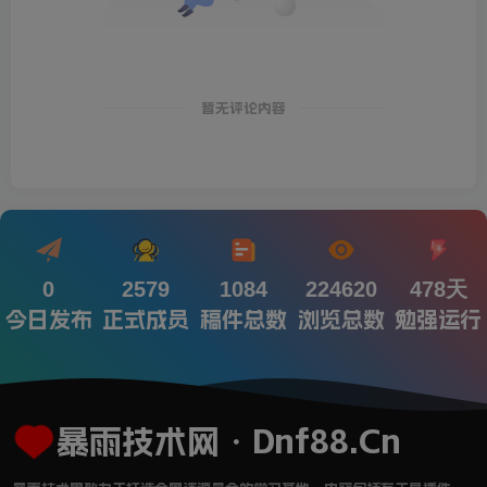
暂无评论内容
0
2579
1084
224620
478天
今日发布
正式成员
稿件总数
浏览总数
勉强运行
暴雨技术网・Dnf88.Cn