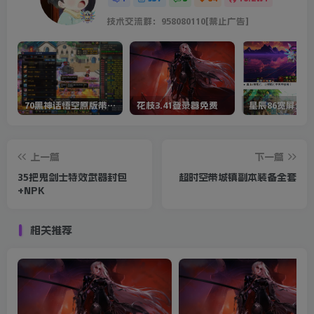
技术交流群：958080110[禁止广告]
70黑神话悟空原版带cdk等全套文件
花枝3.41登录器免费
星辰86宽屏全套
上一篇
下一篇
35把鬼剑士特效武器封包
超时空带城镇副本装备全套
+NPK
相关推荐