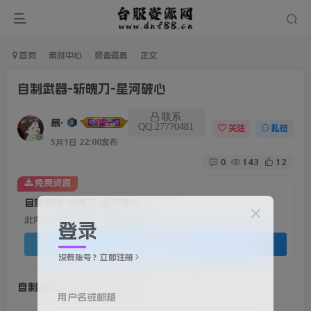
首页
素材中心
装备道具
正文
自制武器-斩魄刀-星河破心
联系
暴雨
QQ:27770481
关注
私信
5月1日 22:00发布
0
143
12
免费资源
自制武器-斩魄刀-星河破心
此内容为免费资源，请登录后查看
登录
登录查看
没有账号？立即注册
自制武器-斩魄刀-星河破心
用户名或邮箱