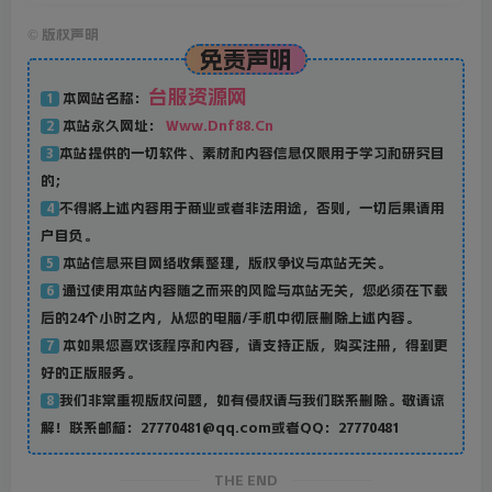
©
版权声明
免责声明
台服资源网
本网站名称：
1
本站永久网址：
Www.Dnf88.Cn
2
本站提供的一切软件、素材和内容信息仅限用于学习和研究目
3
的；
不得将上述内容用于商业或者非法用途，否则，一切后果请用
4
户自负。
本站信息来自网络收集整理，版权争议与本站无关。
5
通过使用本站内容随之而来的风险与本站无关，您必须在下载
6
后的24个小时之内，从您的电脑/手机中彻底删除上述内容。
本如果您喜欢该程序和内容，请支持正版，购买注册，得到更
7
好的正版服务。
我们非常重视版权问题，如有侵权请与我们联系删除。敬请谅
8
解！联系邮箱：27770481@qq.com或者QQ：27770481
THE END