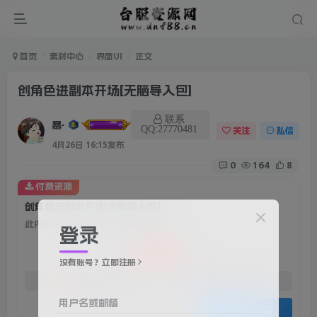
首页
素材中心
界面UI
正文
创角色进副本开场[无脑导入包]
联系
暴雨
QQ:27770481
关注
私信
4月26日 16:15发布
0
164
8
付费资源
创角色进副本开场[无脑导入包]
此内容为付费资源，请付费后查看
登录
20
积分
没有账号？立即注册
免费
免费
赞助会员
资深会员
用户名或邮箱
登录购买