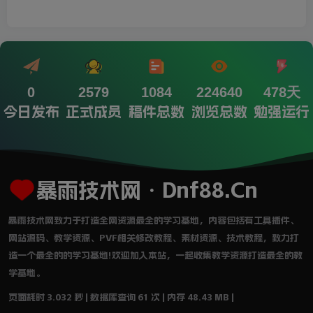
0
2579
1084
224640
478天
今日发布
正式成员
稿件总数
浏览总数
勉强运行
暴雨技术网・Dnf88.Cn
暴雨技术网致力于打造全网资源最全的学习基地，内容包括有工具插件、
网站源码、教学资源、PVF相关修改教程、素材资源、技术教程，致力打
造一个最全的的学习基地!欢迎加入本站，一起收集教学资源打造最全的教
学基地。
页面耗时 3.032 秒 | 数据库查询 61 次 | 内存 48.43 MB |