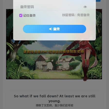
登录密码
找回密码
|
免密登录
记住登录
登录
So what if we fall down? At least we are still
young.
摔倒了又怎样，至少我们还年轻