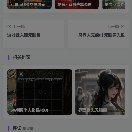
70黑神话悟空原版带cdk等全套文件
花枝3.41登录器免费
星辰86宽屏全套
上一篇
下一篇
游戏载入图无脑包
魔界人充值ui 无脑导入包
相关推荐
60横版个人物品栏UI
界面载入无脑包
评论
抢沙发