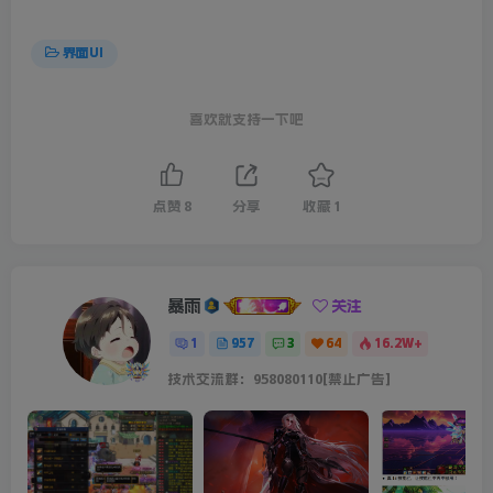
界面UI
喜欢就支持一下吧
点赞
8
分享
收藏
1
暴雨
关注
1
957
3
64
16.2W+
技术交流群：958080110[禁止广告]