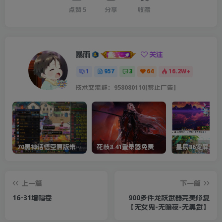
点赞
5
分享
收藏
暴雨
关注
1
957
3
64
16.2W+
技术交流群：958080110[禁止广告]
70黑神话悟空原版带cdk等全套文件
花枝3.41登录器免费
星辰86宽屏全套
上一篇
下一篇
16-31增幅卷
900多件龙跃武器完美修复
【无女鬼-无暗夜-无黑武】