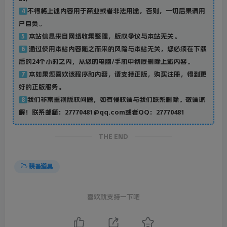
不得将上述内容用于商业或者非法用途，否则，一切后果请用
4
户自负。
本站信息来自网络收集整理，版权争议与本站无关。
5
通过使用本站内容随之而来的风险与本站无关，您必须在下载
6
后的24个小时之内，从您的电脑/手机中彻底删除上述内容。
本如果您喜欢该程序和内容，请支持正版，购买注册，得到更
7
好的正版服务。
我们非常重视版权问题，如有侵权请与我们联系删除。敬请谅
8
解！联系邮箱：27770481@qq.com或者QQ：27770481
THE END
装备道具
喜欢就支持一下吧