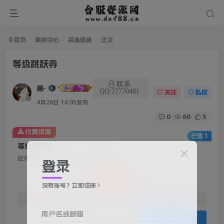
首页
素材中心
装备道具
正文
等级跳跃券
联系
暴雨
QQ:27770481
关注
私信
4月26日 14:05发布
0
60
5
付费资源
已售 1
等级跳跃券
此内容为付费资源，请付费后查看
登录
20
积分
没有账号？立即注册
免费
免费
赞助会员
资深会员
用户名或邮箱
登录购买