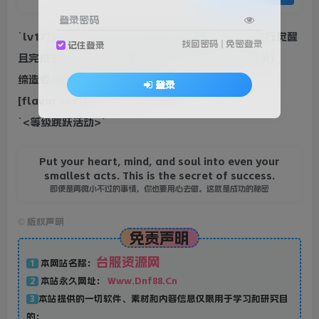
登录密码
`lv17及以下角色可以使用,使用后可以直升为lv55进行觉醒
找回密码
|
免密登录
记住登录
且完成主线任务。(需要当前账号中有60级以上的角色)
缔造者/黑暗武士无法进行使用`
登录
[flavor text]
`<等级跳跃活动>`
Put your heart, mind, and soul into even your
smallest acts. This is the secret of success.
即便是再微小不过的事情，你也要用心去做。这就是成功的秘密
©
版权声明
免责声明
台服资源网
本网站名称：
1
本站永久网址：
Www.Dnf88.Cn
2
本站提供的一切软件、素材和内容信息仅限用于学习和研究目
3
的；