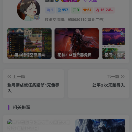
关注
1
957
3
64
16.2W+
技术交流群：958080110[禁止广告]
70黑神话悟空原版带cdk等全套文件
花枝3.41登录器免费
星辰86宽屏全套
上一篇
下一篇
称号簿成就任务精简1无色导
公平pkc无脑导入
入
相关推荐