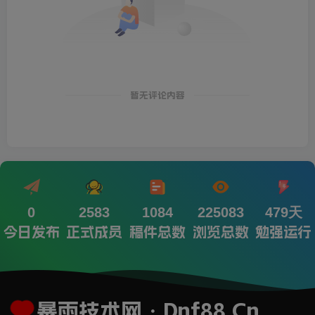
暂无评论内容
0
2583
1084
225083
479天
今日发布
正式成员
稿件总数
浏览总数
勉强运行
暴雨技术网・Dnf88.Cn