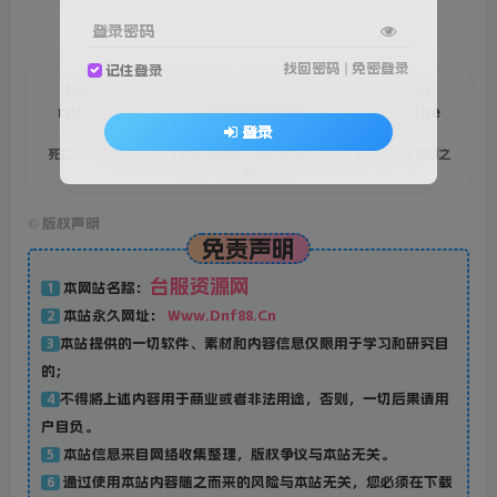
登录密码
找回密码
|
免密登录
记住登录
Death comes to all, but great achievements
raise a monument which shall endure until the
登录
sun grows old.
死亡无人能免，但非凡的成就会树起一座纪念碑，它将一直立到太阳冷却之
时
©
版权声明
免责声明
台服资源网
本网站名称：
1
本站永久网址：
Www.Dnf88.Cn
2
本站提供的一切软件、素材和内容信息仅限用于学习和研究目
3
的；
不得将上述内容用于商业或者非法用途，否则，一切后果请用
4
户自负。
本站信息来自网络收集整理，版权争议与本站无关。
5
通过使用本站内容随之而来的风险与本站无关，您必须在下载
6