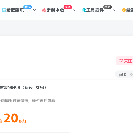
精品
实测
优质
精选版本
素材中心
工具插件
悬
关注
0
1觉装扮皮肤（暗夜=女鬼）
此内容为付费资源，请付费后查看
20
登录
积分
没有账号？立即注册