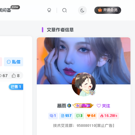
new
赏问答
开通会员
文章作者信息
私信
67
8
已售 1
暴雨
关注
1
957
3
64
16.2W+
技术交流群：958080110[禁止广告]