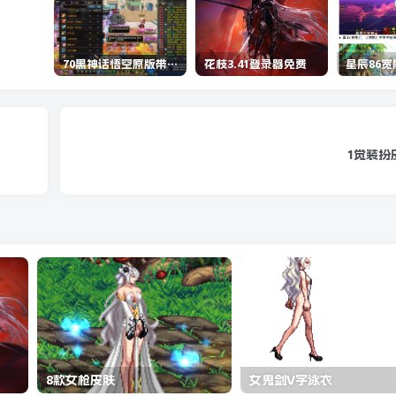
70黑神话悟空原版带cdk等全套文件
花枝3.41登录器免费
星辰86
1觉装扮
8款女枪皮肤
女鬼剑V字泳衣