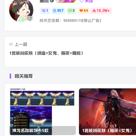
暴雨
关注
1
957
3
64
16.2W+
技术交流群：958080110[禁止广告]
上一篇
1觉装扮皮肤（缔造=女鬼、暗夜=魔枪）
相关推荐
神龙名称装饰卡5款
1觉装扮皮肤（暗夜=女鬼）