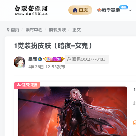
海量
首页
教学基地
首页
素材中心
时装皮肤
正文
1觉装扮皮肤（暗夜=女鬼）
暴雨
联系QQ:27770481
4月26日 12:53发布
付费资源