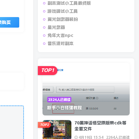
副本测试小工具最终版
游戏调试小工具
翼光剑武器装扮
录购买
星光武器
兔年大吉npc
找回密码
|
免密登录
音乐派对副本
登录
TOP1
2324人已阅读
新手小白搭建教程
70黑神话悟空原版带cdk等
TOP2
全套文件
4月19日 15:54
2264人已阅读