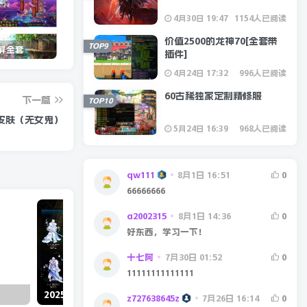
4月30日 19:47
1154人已阅读
价值2500的龙神70[全套带
TOP9
宽屏全套
星辰86宽屏第二季[全套]
5W定制沫沫110版本
DN
插件]
4月24日 17:32
996人已阅读
60古稀独家定制精修服
下一篇
TOP10
皮肤（无女鬼）
5月24日 16:39
968人已阅读
qw111
8月1日 16:51
0
66666666
a2002315
8月1日 14:36
0
好东西，学习一下！
十七阿
7月30日 01:52
0
11111111111111
2025韩服年套冰雪王国一键导入包
25年耕耘套犬夜叉时装
z727638645z
7月26日 16:14
0