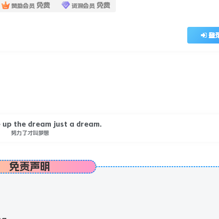
免费
免费
赞助会员
资深会员
用户名或邮箱
登
登录密码
记住登录
ve up the dream just a dream.
努力了才叫梦想
免责声明
；