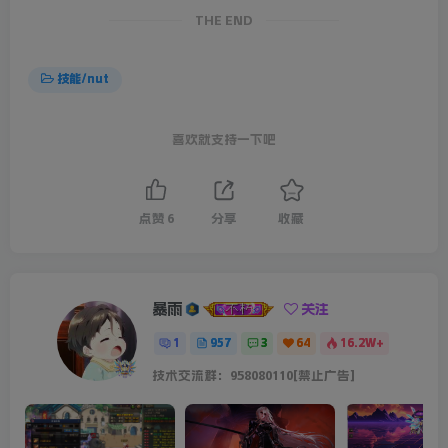
THE END
技能/nut
喜欢就支持一下吧
点赞
6
分享
收藏
暴雨
关注
1
957
3
64
16.2W+
技术交流群：958080110[禁止广告]