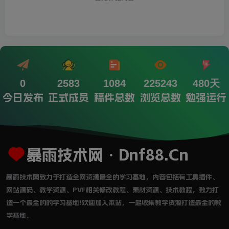
0
2583
1084
225243
480天
今日发布
正式成员
稿件总数
浏览总数
勉强运行
暴雨技术网・Dnf88.Cn
暴雨技术网致力于打造全网资源最全的学习基地，内容包括有工具插件、
网站源码、教学资源、PVF相关修改教程、素材资源、技术教程，致力打
造一个最全的的学习基地!欢迎加入本站，一起收集教学资源打造最全的教
学基地。