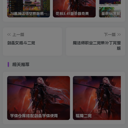
70黑神话悟空原版带cdk等全套文件
花枝3.41登录器免费
星辰86宽屏全套
上一篇
下一篇
剑圣女格斗二觉
魔法师职业二觉带补丁完整
版
相关推荐
字体仓库搭配剑圣字体使用
驱魔二觉