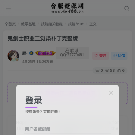
首页
教学基地
技能相关教程
技能/nut
正文
鬼剑士职业二觉带补丁完整版
联系
暴雨
QQ:27770481
关注
私信
4月25日 18:29发布
0
53
6
隐藏内容，请登录后查看
登录
没有账号？立即注册
Happiness is not something you postpone for
the future; it is something you design for the
用户名或邮箱
present.