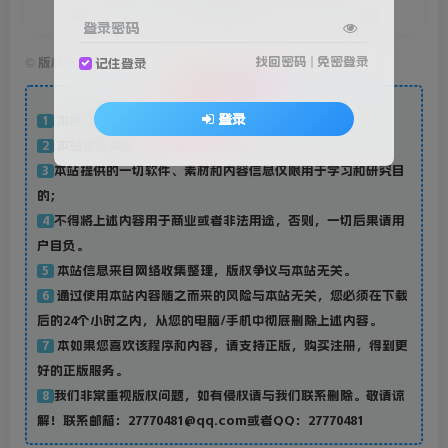
幸福不应该留到未来品尝，幸福是你专门为当下的自己所准备的
登录密码
找回密码
|
免密登录
©
版权声明
记住登录
免责声明
台服资源网
登录
本网站名称：
1
本站永久网址：
Www.Dnf88.Cn
2
本站提供的一切软件、素材和内容信息仅限用于学习和研究目
3
的；
不得将上述内容用于商业或者非法用途，否则，一切后果请用
4
户自负。
本站信息来自网络收集整理，版权争议与本站无关。
5
通过使用本站内容随之而来的风险与本站无关，您必须在下载
6
后的24个小时之内，从您的电脑/手机中彻底删除上述内容。
本如果您喜欢该程序和内容，请支持正版，购买注册，得到更
7
好的正版服务。
我们非常重视版权问题，如有侵权请与我们联系删除。敬请谅
8
解！联系邮箱：27770481@qq.com或者QQ：27770481